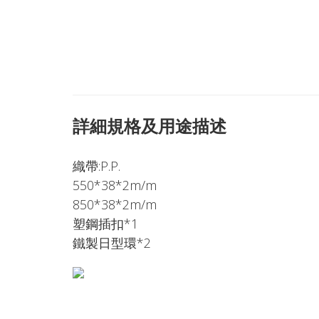
詳細規格及用途描述
織帶:P.P.
550*38*2m/m
850*38*2m/m
塑鋼插扣*1
鐵製日型環*2