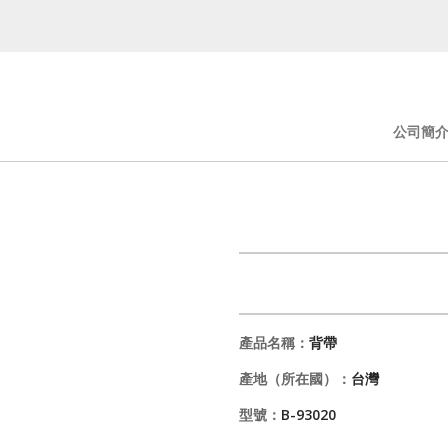
公司簡
產品名稱：
背帶
產地（所在國）：
台灣
型號：
B-93020