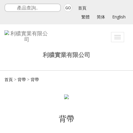
首頁
GO
繁體
简体
English
Toggle
navigat
利穠實業有限公司
首頁
>
背帶
>
背帶
背帶