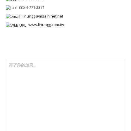
886-4-771-2371
li.nungg@msa.hinet.net
www.linungg.com.tw