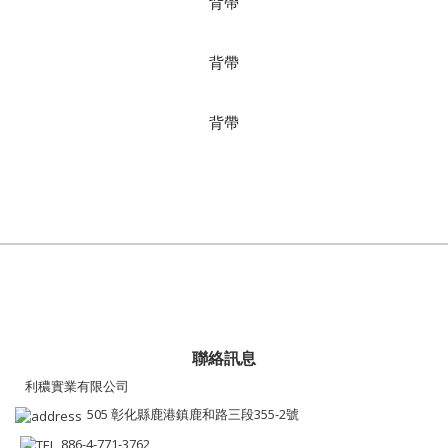
背帶
背帶
背帶
聯絡訊息
利穠實業有限公司
505 彰化縣鹿港鎮鹿和路三段355-2號
886-4-771-3762