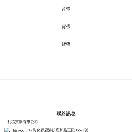
背帶
背帶
背帶
聯絡訊息
利穠實業有限公司
505 彰化縣鹿港鎮鹿和路三段355-2號