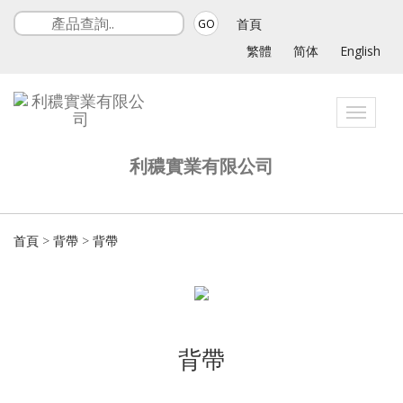
首頁
GO
繁體
简体
English
Toggle
navigat
利穠實業有限公司
首頁
>
背帶
>
背帶
背帶