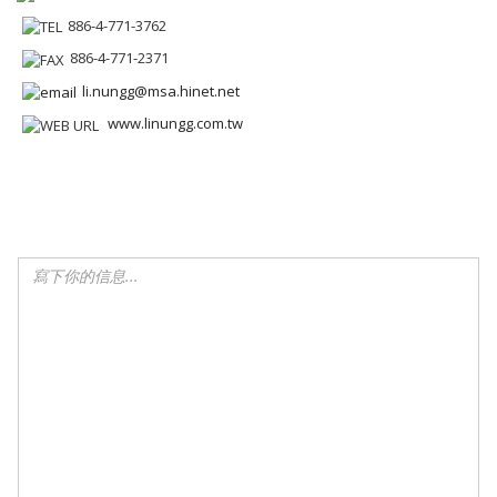
886-4-771-3762
886-4-771-2371
li.nungg@msa.hinet.net
www.linungg.com.tw