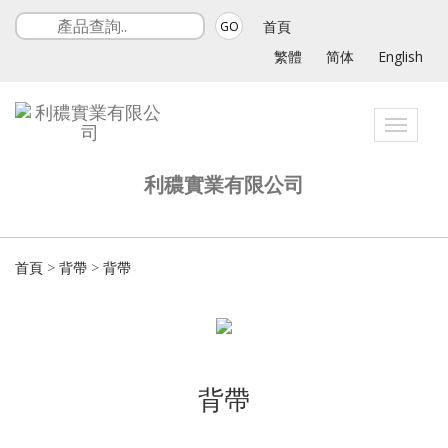
首頁
GO
繁體
简体
English
Toggle
navigat
利穠實業有限公司
首頁
>
背帶
>
背帶
背帶