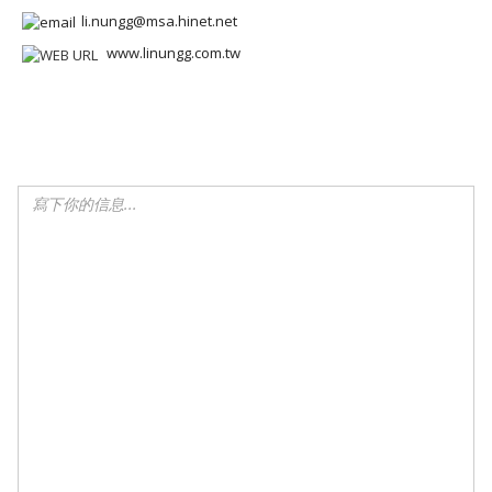
li.nungg@msa.hinet.net
www.linungg.com.tw