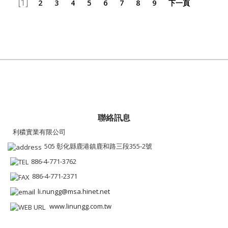
[1]
2
3
4
5
6
7
8
9
下一頁
聯絡訊息
利穠實業有限公司
505 彰化縣鹿港鎮鹿和路三段355-2號
886-4-771-3762
886-4-771-2371
li.nungg@msa.hinet.net
www.linungg.com.tw