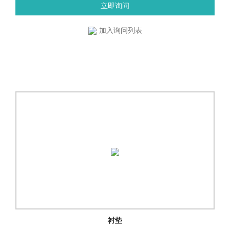
立即询问
加入询问列表
衬垫