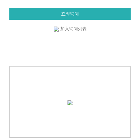
立即询问
加入询问列表