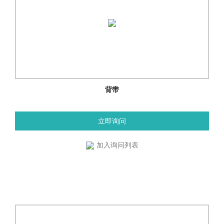
背带
立即询问
加入询问列表