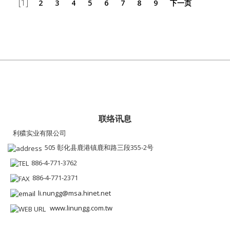
[1]
2
3
4
5
6
7
8
9
下一页
联络讯息
利穠实业有限公司
505 彰化县鹿港镇鹿和路三段355-2号
886-4-771-3762
886-4-771-2371
li.nungg@msa.hinet.net
www.linungg.com.tw