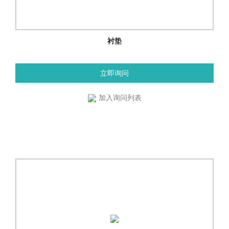
衬垫
立即询问
加入询问列表