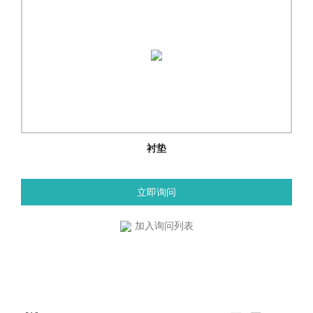
衬垫
立即询问
加入询问列表