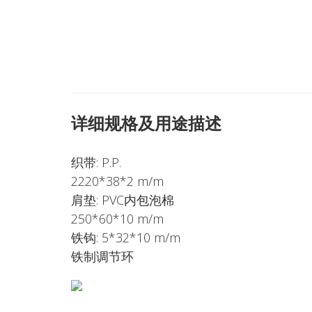
详细规格及用途描述
织带: P.P.
2220*38*2 m/m
肩垫: PVC内包泡棉
250*60*10 m/m
铁钩: 5*32*10 m/m
铁制调节环